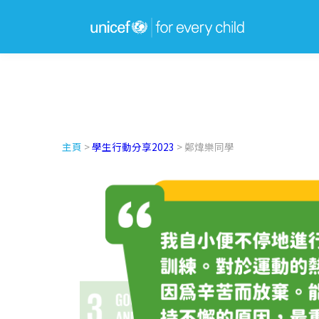
主頁
>
學生行動分享2023
> 鄭煒樂同學