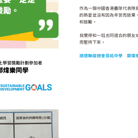
作為一個中國香港壘球代表隊
的熱愛並沒有因為辛苦而放棄
和鼓勵。
我覺得和一班志同道合的朋友
而堅持下來。
順德聯誼總會翁祐中學 鄭煒