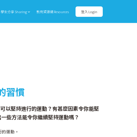
學生分享 Sharing
教育資源網 Resources
登入 Login
的習慣
且可以堅持進行的運動？有甚麼因素令你能堅
出一些方法能令你繼續堅持運動嗎？
行的運動。