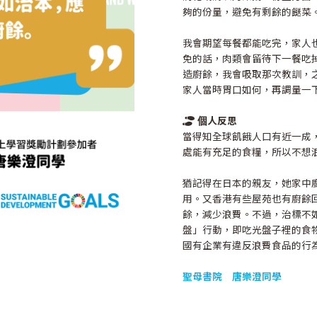
夠的份量，避免有剩餘的餸菜
我會期望每餐都能吃完，家人
免的話，肉類會留待下一餐吃
造廚餘，我會吸取那次教訓，
家人當時胃口如何，再調量一
人反思
個
當得知全球飢餓人口有近一成
處能有充足的食糧，所以不想
猶記得在日本的親友，她家中
用。又香港有些屋苑也有廚餘
餘，減少浪費。不過，治標不
盤」行動，即吃光盤子裡的食
國有企業有違反浪費食品的行
聖母書院 唐樂澄同學