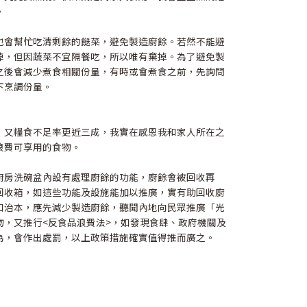
。
也會幫忙吃清剩餘的餸菜，避免製造廚餘。若然不能避
掉，但因蔬菜不宜隔餐吃，所以唯有棄掉。為了避免製
之後會減少煮食相關份量，有時或會煮食之前，先詢問
下烹調份量。
，又糧食不足率更近三成，我實在感恩我和家人所在之
浪費可享用的食物。
廚房洗碗盆內設有處理廚餘的功能，廚餘會被回收再
回收箱，如這些功能及設施能加以推廣，實有助回收廚
如治本，應先減少製造廚餘，聽聞內地向民眾推廣「光
物，又推行<反食品浪費法>，如發現食肆、政府機關及
為，會作出處罰，以上政策措施確實值得推而廣之。