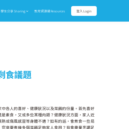
學生分享 Sharing
教育資源網 Resources
登入 Login
：剩食議題
家中各人的喜好、健康狀況以及菜餚的份量。首先喜好
還是素食，又或多些某種肉類？健康狀況方面，家人近
濕熱或傷風感冒等身體不適？如有的話，會煮食一些易
，究竟要煮幾多個菜餚足夠家人食用？我會盡量烹調足