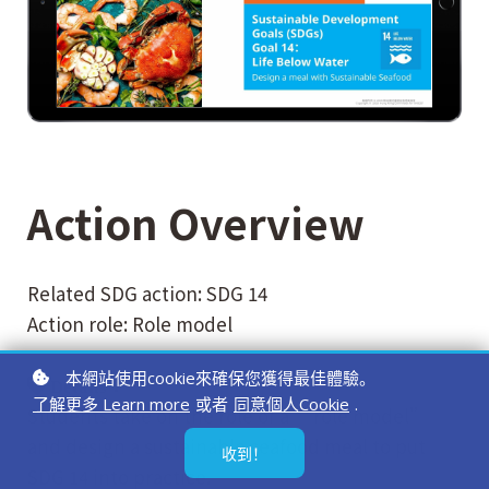
Action Overview
Related SDG action: SDG 14
Action role: Role model
本網站使用cookie來確保您獲得最佳體驗。
：
Details
了解更多 Learn more
或者
同意個人Cookie
.
Students take on the role of a “role model”
and design a sustainable seafood meal to put
收到！
SDG 14 into practice.