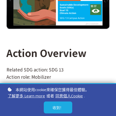
Action Overview
Related SDG action: SDG 13
Action role: Mobilizer
本網站使用cookie來確保您獲得最佳體驗。
：
Details
了解更多 Learn more
或者
同意個人Cookie
.
Students can form a team of 2-5 members to
complete this action together.
收到！
During this SDG Campus Action, students will