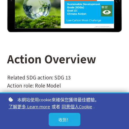
Action Overview
Related SDG action: SDG 13
Action role: Role Model
本網站使用cookie來確保您獲得最佳體驗。
Details：
了解更多 Learn more
或者
同意個人Cookie
.
Take on a one-week carbon reduction challenge
to reduce your carbon footprint, starting with
收到！
taking action across four key areas of daily life: