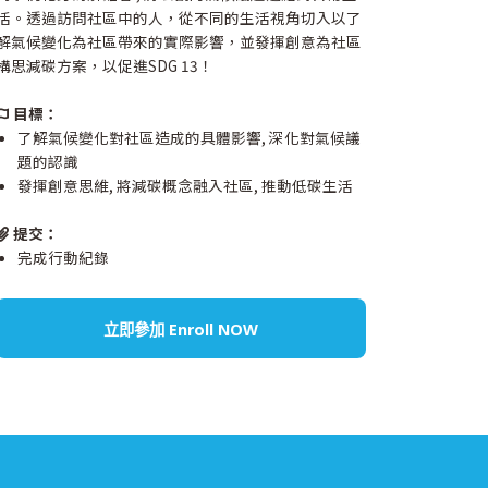
活。透過訪問社區中的人，從不同的生活視角切入以了
解氣候變化為社區帶來的實際影響，並發揮創意為社區
構思減碳方案，以促進SDG 13！
目標：
了解氣候變化對社區造成的具體影響, 深化對氣候議
題的認識
發揮創意思維, 將減碳概念融入社區, 推動低碳生活
提交：
完成行動紀錄
立即參加 Enroll NOW