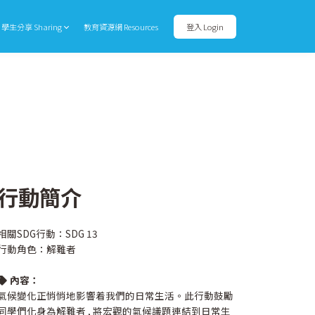
學生分享 Sharing
教育資源網 Resources
登入 Login
行動簡介
相關SDG行動：SDG 13
行動角色：解難者
內容：
氣候變化正悄悄地影響着我們的日常生活。此行動鼓勵
同學們化身為解難者 , 將宏觀的氣候議題連結到日常生